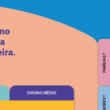
ino
ta
ira.
FAMÍLIAS
L
ENSINO MÉDIO