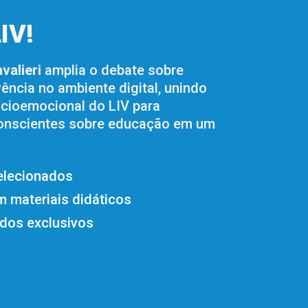
IV!
valieri
amplia o debate sobre
vência no ambiente digital, unindo
ocioemocional do LIV para
conscientes sobre educação em um
elecionados
m materiais didáticos
dos exclusivos