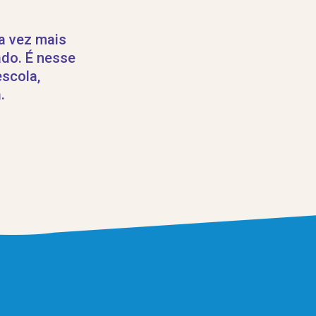
da vez mais
ado. É nesse
escola,
.