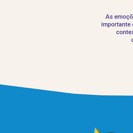
As emoções
importante 
contex