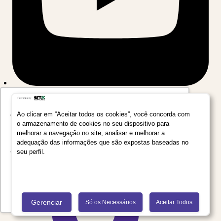
Utilizamos seus dados para oferecer uma
experiência mais relevante ao analisar e
Ao clicar em “Aceitar todos os cookies”, você concorda com
o armazenamento de cookies no seu dispositivo para
personalizar conteúdos e anúncios em nossa
melhorar a navegação no site, analisar e melhorar a
plataforma e em serviços de terceiros. Consulte
adequação das informações que são expostas baseadas no
a Política de Privacidade de Dados do Grupo
seu perfil.
Salta Educação clicando no link
Saiba mais
Recusar Cookies
Aceitar Cookies
Gerenciar
Só os Necessários
Aceitar Todos