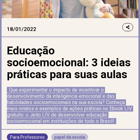
18/01/2022
Educação
socioemocional: 3 ideias
práticas para suas aulas
Que experimentar o impacto de incentivar o 
desenvolvimento da inteligência emocional e das 
habilidades socioemocionais na sua escola? Conheça 
mais relatos e exemplos de ações práticas no Ebook LIV 
gratuito: o Jeito LIV de desenvolver educação 
socioemocional em instituições de todo o Brasil!
Para Professores
papel da escola