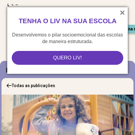
LIV para o mundo
TENHA O LIV NA SUA ESCOLA
Materiais gratuitos
Congresso LIV
Saiu na 
Desenvolvemos o pilar socioemocional das escolas
de maneira estruturada.
QUERO LIV!
Blog
Todas as publicações