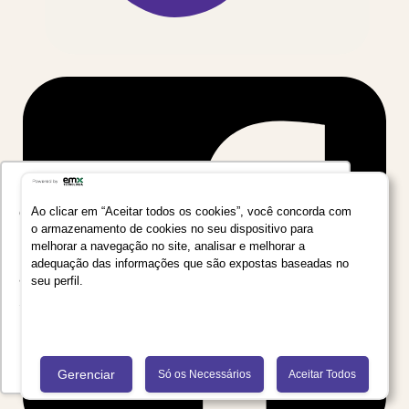
Utilizamos seus dados para oferecer uma
experiência mais relevante ao analisar e
Ao clicar em “Aceitar todos os cookies”, você concorda com
o armazenamento de cookies no seu dispositivo para
personalizar conteúdos e anúncios em nossa
melhorar a navegação no site, analisar e melhorar a
plataforma e em serviços de terceiros. Consulte
adequação das informações que são expostas baseadas no
a Política de Privacidade de Dados do Grupo
seu perfil.
Salta Educação clicando no link
Saiba mais
Recusar Cookies
Aceitar Cookies
Gerenciar
Só os Necessários
Aceitar Todos