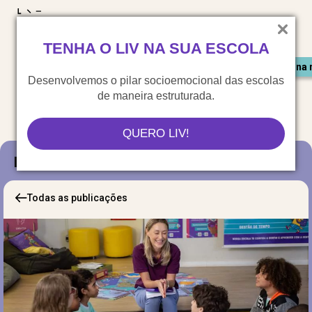
LIV para o mundo
TENHA O LIV NA SUA ESCOLA
Materiais gratuitos
Congresso LIV
Saiu na 
Desenvolvemos o pilar socioemocional das escolas
de maneira estruturada.
QUERO LIV!
Blog
Todas as publicações