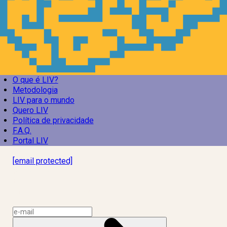
O que é LIV?
Metodologia
LIV para o mundo
Quero LIV
Política de privacidade
F.A.Q.
Portal LIV
Laboratório Inteligência de Vida
[email protected]
R. Rodrigo de Brito, 13
Botafogo, Rio de Janeiro – RJ, 22280-100
CNPJ: 17.765.891/0002-50
Assine a news do LIV!