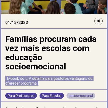
01/12/2023
Famílias procuram cada
vez mais escolas com
educação
socioemocional
E-book do LIV detalha para gestores vantagens de 
oferecer programa
Para Professores
Para Escolas
socioemocional