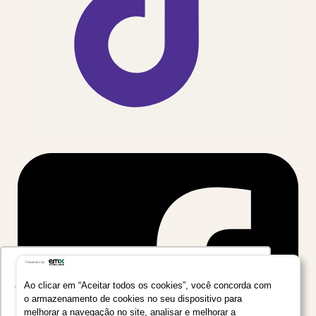
Utilizamos seus dados para oferecer uma
experiência mais relevante ao analisar e
Ao clicar em “Aceitar todos os cookies”, você concorda com
o armazenamento de cookies no seu dispositivo para
personalizar conteúdos e anúncios em nossa
melhorar a navegação no site, analisar e melhorar a