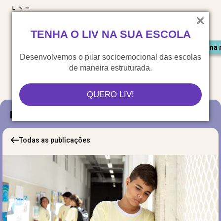
LIV para o mundo
TENHA O LIV NA SUA ESCOLA
Materiais gratuitos
Congresso LIV
Saiu na 
Desenvolvemos o pilar socioemocional das escolas
de maneira estruturada.
QUERO LIV!
Blog
Todas as publicações