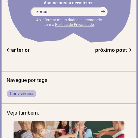
Assine nossa newsletter:
Ao informar meus dados, eu concordo
com a
Política de Privacidade
.
anterior
próximo post
Navegue por tags:
Convivência
Veja também: