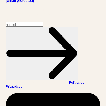
[email protected]
R. Rodrigo de Brito, 13
Botafogo, Rio de Janeiro – RJ, 22280-100
CNPJ: 17.765.891/0002-50
Assine a news do LIV!
Ao informar meus dados, eu concordo com a
Política de
Privacidade
.
acesse nossas redes: