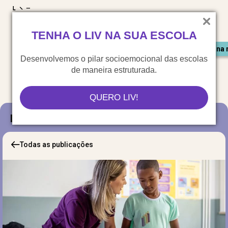
LIV para o mundo
TENHA O LIV NA SUA ESCOLA
Materiais gratuitos
Congresso LIV
Saiu na 
Desenvolvemos o pilar socioemocional das escolas
de maneira estruturada.
QUERO LIV!
Blog
Todas as publicações