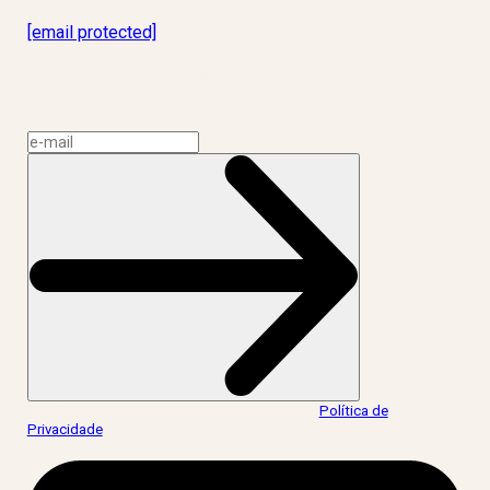
Laboratório Inteligência de Vida
[email protected]
R. Rodrigo de Brito, 13
Botafogo, Rio de Janeiro – RJ, 22280-100
CNPJ: 17.765.891/0002-50
Assine a news do LIV!
Ao informar meus dados, eu concordo com a
Política de
Privacidade
.
acesse nossas redes: