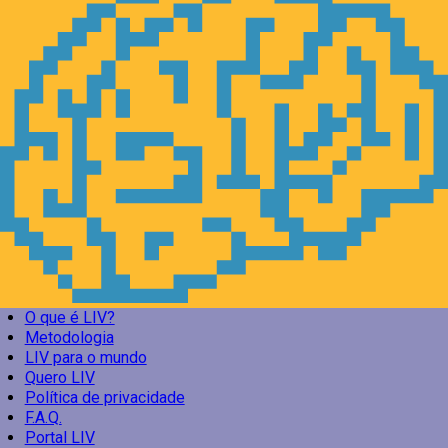
O que é LIV?
Metodologia
LIV para o mundo
Quero LIV
Política de privacidade
F.A.Q.
Portal LIV