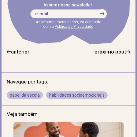
Assine nossa newsletter:
Ao informar meus dados, eu concordo
com a
Política de Privacidade
.
anterior
próximo post
Navegue por tags:
papel da escola
habilidades socioemocionais
Veja também: