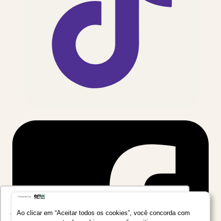
Utilizamos seus dados para oferecer uma
experiência mais relevante ao analisar e
Ao clicar em “Aceitar todos os cookies”, você concorda com