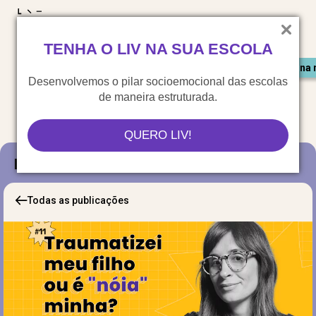
LIV para o mundo
TENHA O LIV NA SUA ESCOLA
Materiais gratuitos
Congresso LIV
Saiu na 
Desenvolvemos o pilar socioemocional das escolas
de maneira estruturada.
QUERO LIV!
Blog
Todas as publicações