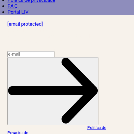
Política de privacidade
F.A.Q.
Portal LIV
Laboratório Inteligência de Vida
[email protected]
R. Rodrigo de Brito, 13
Botafogo, Rio de Janeiro – RJ, 22280-100
CNPJ: 17.765.891/0002-50
Assine a news do LIV!
Ao informar meus dados, eu concordo com a
Política de
Privacidade
.