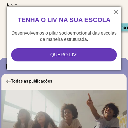
LIV para o mundo
TENHA O LIV NA SUA ESCOLA
Materiais gratuitos
Congresso LIV
Saiu na 
Desenvolvemos o pilar socioemocional das escolas
de maneira estruturada.
QUERO LIV!
Blog
Todas as publicações