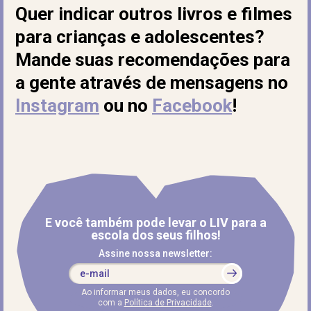
Quer indicar outros livros e filmes
para crianças e adolescentes?
Mande suas recomendações para
a gente através de mensagens no
Instagram
ou no
Facebook
!
E você também pode levar o LIV para a
escola dos seus filhos!
Assine nossa newsletter:
Ao informar meus dados, eu concordo
com a
Política de Privacidade
.