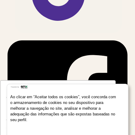
Utilizamos seus dados para oferecer uma
experiência mais relevante ao analisar e
Ao clicar em “Aceitar todos os cookies”, você concorda com
o armazenamento de cookies no seu dispositivo para
personalizar conteúdos e anúncios em nossa
melhorar a navegação no site, analisar e melhorar a
plataforma e em serviços de terceiros. Consulte
adequação das informações que são expostas baseadas no
a Política de Privacidade de Dados do Grupo
seu perfil.
Salta Educação clicando no link
Saiba mais