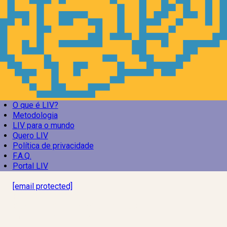
O que é LIV?
Metodologia
LIV para o mundo
Quero LIV
Política de privacidade
F.A.Q.
Portal LIV
Laboratório Inteligência de Vida
[email protected]
R. Rodrigo de Brito, 13
Botafogo, Rio de Janeiro – RJ, 22280-100
CNPJ: 17.765.891/0002-50
Assine a news do LIV!