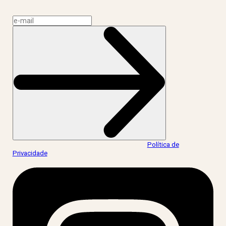
CNPJ: 17.765.891/0002-50
Assine a news do LIV!
Ao informar meus dados, eu concordo com a
Política de
Privacidade
.
acesse nossas redes: