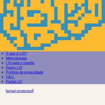
O que é LIV?
Metodologia
LIV para o mundo
Quero LIV
Política de privacidade
F.A.Q.
Portal LIV
Laboratório Inteligência de Vida
[email protected]
R. Rodrigo de Brito, 13
Botafogo, Rio de Janeiro – RJ, 22280-100