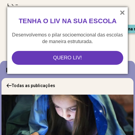
LIV para o mundo
TENHA O LIV NA SUA ESCOLA
Materiais gratuitos
Congresso LIV
Saiu na 
Desenvolvemos o pilar socioemocional das escolas
de maneira estruturada.
QUERO LIV!
Blog
Todas as publicações