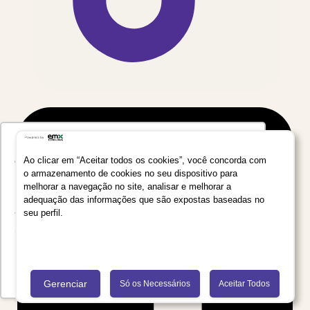
Utilizamos seus dados para oferecer uma
experiência mais relevante ao analisar e
Ao clicar em “Aceitar todos os cookies”, você concorda com
o armazenamento de cookies no seu dispositivo para
personalizar conteúdos e anúncios em nossa
melhorar a navegação no site, analisar e melhorar a
plataforma e em serviços de terceiros. Consulte
adequação das informações que são expostas baseadas no
a Política de Privacidade de Dados do Grupo
seu perfil.
Salta Educação clicando no link
Saiba mais
Recusar Cookies
Aceitar Cookies
Gerenciar
Só os Necessários
Aceitar Todos