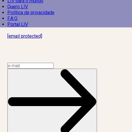
LIV para o mundo
Quero LIV
Política de privacidade
F.A.Q.
Portal LIV
Laboratório Inteligência de Vida
[email protected]
R. Rodrigo de Brito, 13
Botafogo, Rio de Janeiro – RJ, 22280-100
CNPJ: 17.765.891/0002-50
Assine a news do LIV!