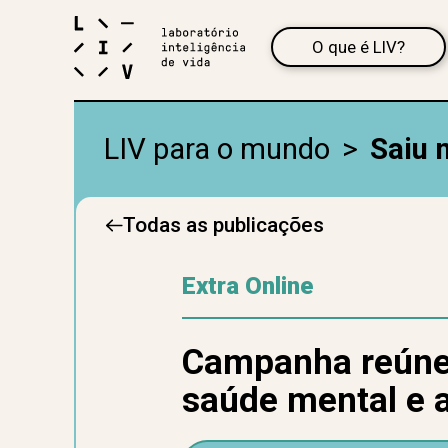
O que é LIV?
LIV para o mundo
>
Saiu 
Todas as publicações
Extra Online
Campanha reúne 
saúde mental e 