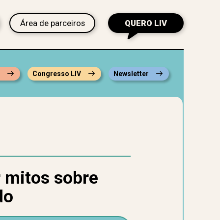
Área de parceiros
QUERO LIV
s
Congresso LIV
Newsletter
 mitos sobre
do