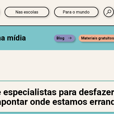
Nas escolas
Para o mundo
na mídia
Blog
Materiais gratuito
especialistas para desfazer
apontar onde estamos erran