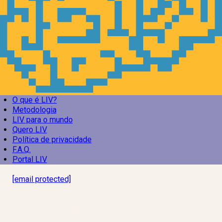
O que é LIV?
Metodologia
LIV para o mundo
Quero LIV
Política de privacidade
F.A.Q.
Portal LIV
Laboratório Inteligência de Vida
[email protected]
R. Rodrigo de Brito, 13
Botafogo, Rio de Janeiro – RJ, 22280-100
CNPJ: 17.765.891/0002-50
Assine a news do LIV!