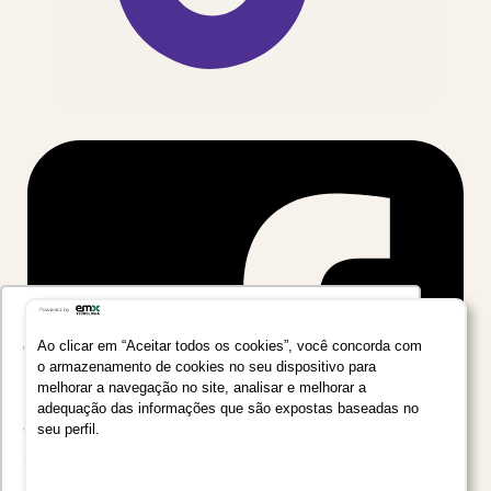
Utilizamos seus dados para oferecer uma
experiência mais relevante ao analisar e
Ao clicar em “Aceitar todos os cookies”, você concorda com
o armazenamento de cookies no seu dispositivo para
personalizar conteúdos e anúncios em nossa
melhorar a navegação no site, analisar e melhorar a
plataforma e em serviços de terceiros. Consulte
adequação das informações que são expostas baseadas no
a Política de Privacidade de Dados do Grupo
seu perfil.
Salta Educação clicando no link
Saiba mais