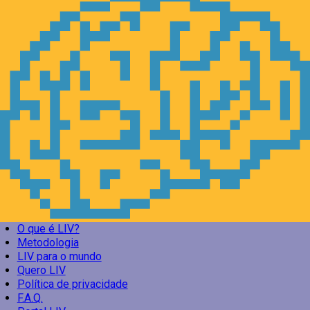
O que é LIV?
Metodologia
LIV para o mundo
Quero LIV
Política de privacidade
F.A.Q.