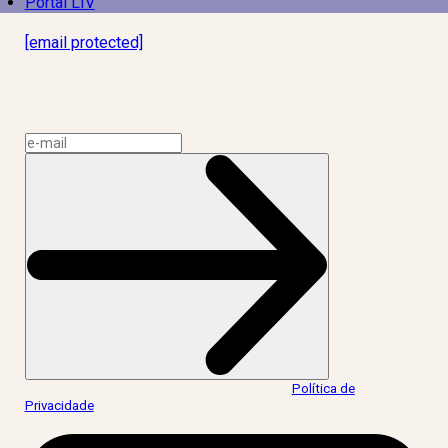
Portal LIV
Laboratório Inteligência de Vida
[email protected]
R. Rodrigo de Brito, 13
Botafogo, Rio de Janeiro – RJ, 22280-100
CNPJ: 17.765.891/0002-50
Assine a news do LIV!
Ao informar meus dados, eu concordo com a
Política de
Privacidade
.
acesse nossas redes: