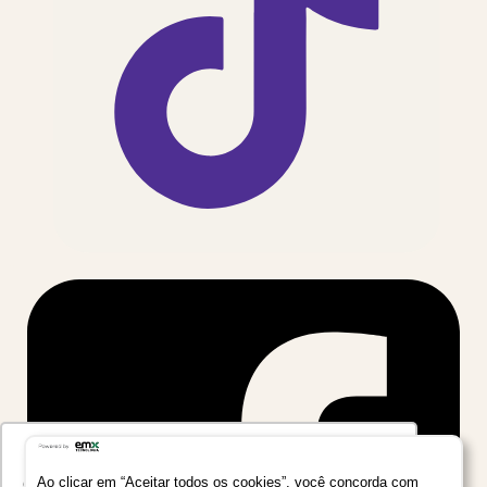
Utilizamos seus dados para oferecer uma
experiência mais relevante ao analisar e
Ao clicar em “Aceitar todos os cookies”, você concorda com