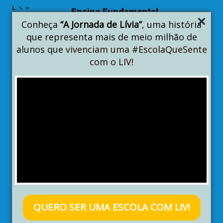
Ensino Fundamental
Anos Iniciais
Conheça
“A Jornada de Lívia”
, uma história
que representa mais de meio milhão de
1º ano
2º ANO
alunos que
vivenciam uma #EscolaQueSente
com o LIV!
QUERO SER UMA ESCOLA COM LIV!
Este é o Tomás