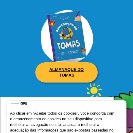
ALMANAQUE DO
TOMÁS
Utilizamos seus dados para oferecer uma
experiência mais relevante ao analisar e
Ao clicar em “Aceitar todos os cookies”, você concorda com
o armazenamento de cookies no seu dispositivo para
personalizar conteúdos e anúncios em nossa
melhorar a navegação no site, analisar e melhorar a
plataforma e em serviços de terceiros. Consulte
adequação das informações que são expostas baseadas no