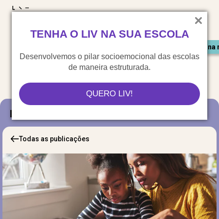
LIV para o mundo
TENHA O LIV NA SUA ESCOLA
Materiais gratuitos
Congresso LIV
Saiu na 
Desenvolvemos o pilar socioemocional das escolas
de maneira estruturada.
QUERO LIV!
Blog
Todas as publicações