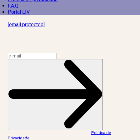
F.A.Q.
Portal LIV
Laboratório Inteligência de Vida
[email protected]
R. Rodrigo de Brito, 13
Botafogo, Rio de Janeiro – RJ, 22280-100
CNPJ: 17.765.891/0002-50
Assine a news do LIV!
Ao informar meus dados, eu concordo com a
Política de
Privacidade
.