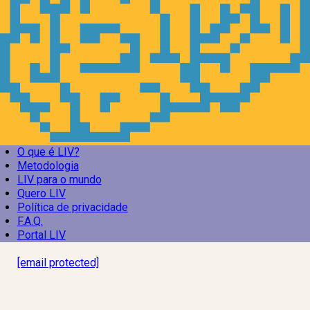
O que é LIV?
Metodologia
LIV para o mundo
Quero LIV
Política de privacidade
F.A.Q.
Portal LIV
Laboratório Inteligência de Vida
[email protected]
R. Rodrigo de Brito, 13
Botafogo, Rio de Janeiro – RJ, 22280-100
CNPJ: 17.765.891/0002-50