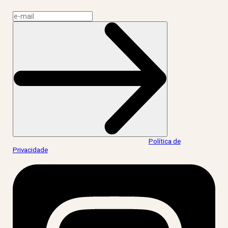
Assine a news do LIV!
Ao informar meus dados, eu concordo com a
Política de
Privacidade
.
acesse nossas redes: