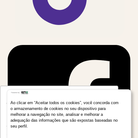
Utilizamos seus dados para oferecer uma
experiência mais relevante ao analisar e
Ao clicar em “Aceitar todos os cookies”, você concorda com
o armazenamento de cookies no seu dispositivo para
personalizar conteúdos e anúncios em nossa
melhorar a navegação no site, analisar e melhorar a
plataforma e em serviços de terceiros. Consulte
adequação das informações que são expostas baseadas no
a Política de Privacidade de Dados do Grupo
seu perfil.
Salta Educação clicando no link
Saiba mais