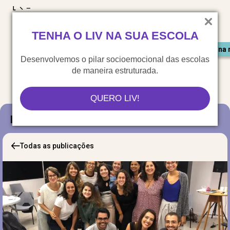
LIV para o mundo
TENHA O LIV NA SUA ESCOLA
Materiais gratuitos
Congresso LIV
Saiu na 
Desenvolvemos o pilar socioemocional das escolas
de maneira estruturada.
QUERO LIV!
Blog
Todas as publicações