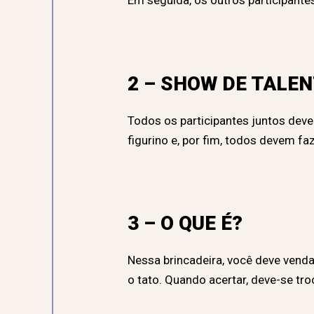
Em seguida, os outros participant
2 – SHOW DE TALE
Todos os participantes juntos dev
figurino e, por fim, todos devem f
3 – O QUE É?
Nessa brincadeira, você deve vend
o tato. Quando acertar, deve-se tr