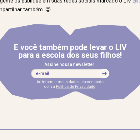
ente ou publique em suas redes sociais marcado o LIV
@la
mpartilhar também. 😊
E você também pode levar o LIV
para a escola dos seus filhos!
Assine nossa newsletter:
Ao informar meus dados, eu concordo
com a
Política de Privacidade
.