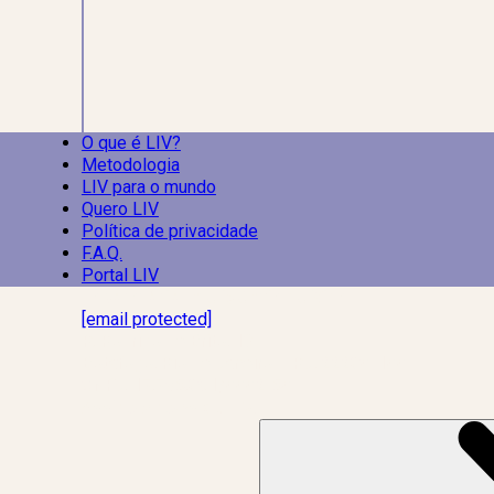
O que é LIV?
Metodologia
LIV para o mundo
Quero LIV
Política de privacidade
F.A.Q.
Portal LIV
Laboratório Inteligência de Vida
[email protected]
R. Rodrigo de Brito, 13
Botafogo, Rio de Janeiro – RJ, 22280-100
CNPJ: 17.765.891/0002-50
Assine a news do LIV!