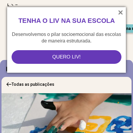
LIV para o mundo
TENHA O LIV NA SUA ESCOLA
Materiais gratuitos
Congresso LIV
Saiu na 
Desenvolvemos o pilar socioemocional das escolas
de maneira estruturada.
QUERO LIV!
Blog
Todas as publicações