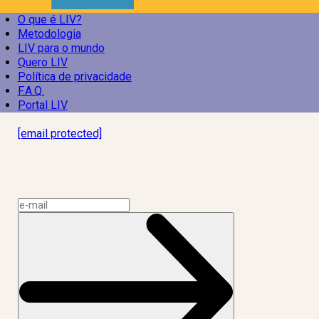
O que é LIV?
Metodologia
LIV para o mundo
Quero LIV
Política de privacidade
F.A.Q.
Portal LIV
Laboratório Inteligência de Vida
[email protected]
R. Rodrigo de Brito, 13
Botafogo, Rio de Janeiro – RJ, 22280-100
CNPJ: 17.765.891/0002-50
Assine a news do LIV!