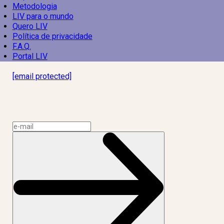
Metodologia
LIV para o mundo
Quero LIV
Política de privacidade
F.A.Q.
Portal LIV
Laboratório Inteligência de Vida
[email protected]
R. Rodrigo de Brito, 13
Botafogo, Rio de Janeiro – RJ, 22280-100
CNPJ: 17.765.891/0002-50
Assine a news do LIV!