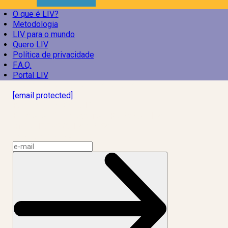
O que é LIV?
Metodologia
LIV para o mundo
Quero LIV
Política de privacidade
F.A.Q.
Portal LIV
Laboratório Inteligência de Vida
[email protected]
R. Rodrigo de Brito, 13
Botafogo, Rio de Janeiro – RJ, 22280-100
CNPJ: 17.765.891/0002-50
Assine a news do LIV!