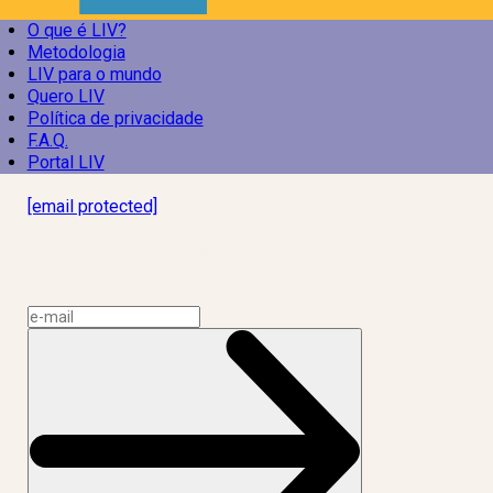
O que é LIV?
Metodologia
LIV para o mundo
Quero LIV
Política de privacidade
F.A.Q.
Portal LIV
Laboratório Inteligência de Vida
[email protected]
R. Rodrigo de Brito, 13
Botafogo, Rio de Janeiro – RJ, 22280-100
CNPJ: 17.765.891/0002-50
Assine a news do LIV!