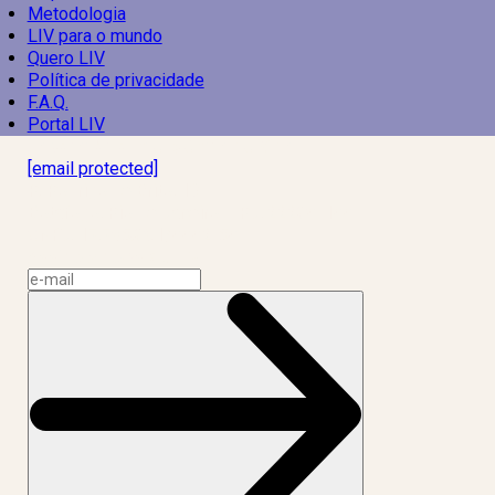
Metodologia
LIV para o mundo
Quero LIV
Política de privacidade
F.A.Q.
Portal LIV
Laboratório Inteligência de Vida
[email protected]
R. Rodrigo de Brito, 13
Botafogo, Rio de Janeiro – RJ, 22280-100
CNPJ: 17.765.891/0002-50
Assine a news do LIV!