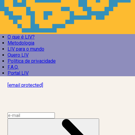
O que é LIV?
Metodologia
LIV para o mundo
Quero LIV
Política de privacidade
F.A.Q.
Portal LIV
Laboratório Inteligência de Vida
[email protected]
R. Rodrigo de Brito, 13
Botafogo, Rio de Janeiro – RJ, 22280-100
CNPJ: 17.765.891/0002-50
Assine a news do LIV!