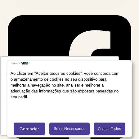
Utilizamos seus dados para oferecer uma
experiência mais relevante ao analisar e
Ao clicar em “Aceitar todos os cookies”, você concorda com
o armazenamento de cookies no seu dispositivo para
personalizar conteúdos e anúncios em nossa
melhorar a navegação no site, analisar e melhorar a
plataforma e em serviços de terceiros. Consulte
adequação das informações que são expostas baseadas no
a Política de Privacidade de Dados do Grupo
seu perfil.
Salta Educação clicando no link
Saiba mais
Recusar Cookies
Aceitar Cookies
Gerenciar
Só os Necessários
Aceitar Todos