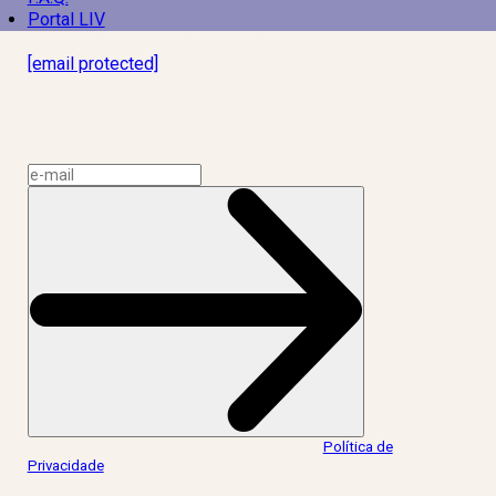
Portal LIV
Laboratório Inteligência de Vida
[email protected]
R. Rodrigo de Brito, 13
Botafogo, Rio de Janeiro – RJ, 22280-100
CNPJ: 17.765.891/0002-50
Assine a news do LIV!
Ao informar meus dados, eu concordo com a
Política de
Privacidade
.
acesse nossas redes: