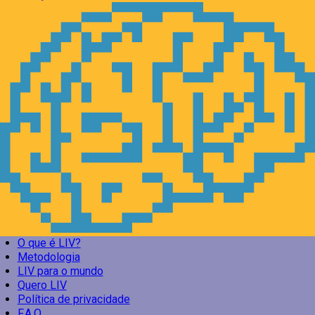
O que é LIV?
Metodologia
LIV para o mundo
Quero LIV
Política de privacidade
F.A.Q.