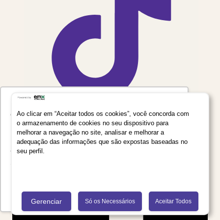
Utilizamos seus dados para oferecer uma
experiência mais relevante ao analisar e
Ao clicar em “Aceitar todos os cookies”, você concorda com
o armazenamento de cookies no seu dispositivo para
personalizar conteúdos e anúncios em nossa
melhorar a navegação no site, analisar e melhorar a
plataforma e em serviços de terceiros. Consulte
adequação das informações que são expostas baseadas no
a Política de Privacidade de Dados do Grupo
seu perfil.
Salta Educação clicando no link
Saiba mais
Recusar Cookies
Aceitar Cookies
Gerenciar
Só os Necessários
Aceitar Todos