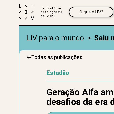
O que é LIV?
LIV para o mundo
>
Saiu 
Todas as publicações
Estadão
Geração Alfa am
desafios da era d