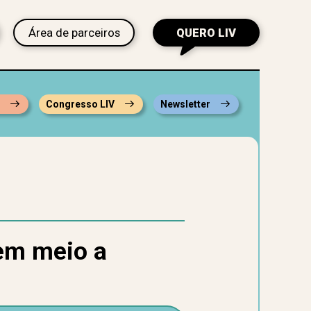
Área de parceiros
QUERO LIV
s
Congresso LIV
Newsletter
 em meio a