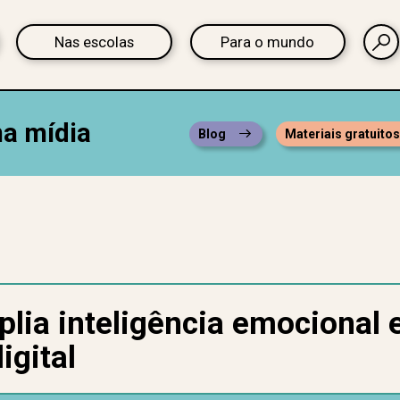
Nas escolas
Para o mundo
na mídia
Blog
Materiais gratuito
plia inteligência emocional
igital