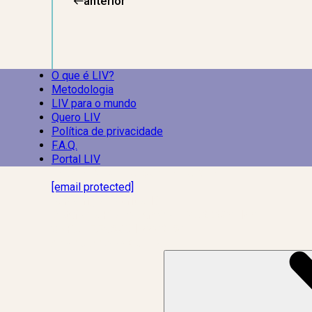
anterior
O que é LIV?
Metodologia
LIV para o mundo
Quero LIV
Política de privacidade
F.A.Q.
Portal LIV
Laboratório Inteligência de Vida
[email protected]
R. Rodrigo de Brito, 13
Botafogo, Rio de Janeiro – RJ, 22280-100
CNPJ: 17.765.891/0002-50
Assine a news do LIV!