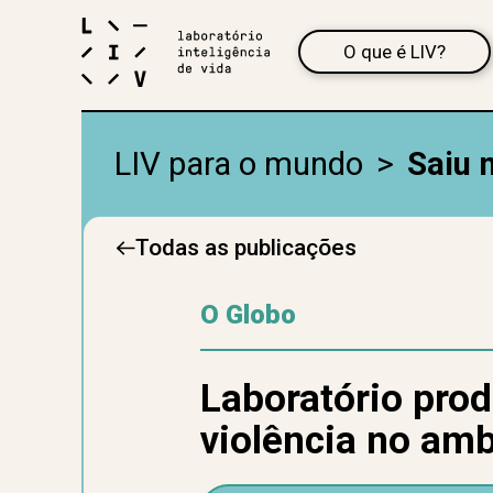
O que é LIV?
LIV para o mundo
>
Saiu 
Todas as publicações
O Globo
Laboratório prod
violência no amb