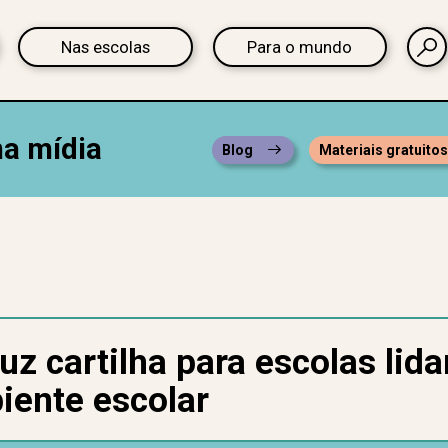
Nas escolas
Para o mundo
na mídia
Blog
Materiais gratuito
uz cartilha para escolas li
iente escolar