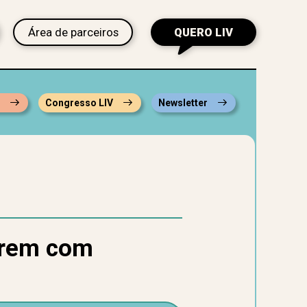
Área de parceiros
QUERO LIV
s
Congresso LIV
Newsletter
darem com