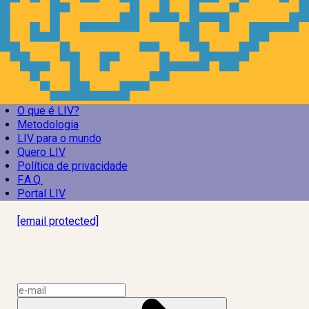
O que é LIV?
Metodologia
LIV para o mundo
Quero LIV
Política de privacidade
F.A.Q.
Portal LIV
Laboratório Inteligência de Vida
[email protected]
R. Rodrigo de Brito, 13
Botafogo, Rio de Janeiro – RJ, 22280-100
CNPJ: 17.765.891/0002-50
Assine a news do LIV!