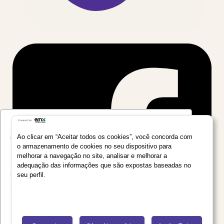
Utilizamos seus dados para oferecer uma
experiência mais relevante ao analisar e
Ao clicar em “Aceitar todos os cookies”, você concorda com
o armazenamento de cookies no seu dispositivo para
personalizar conteúdos e anúncios em nossa
melhorar a navegação no site, analisar e melhorar a
plataforma e em serviços de terceiros. Consulte
adequação das informações que são expostas baseadas no
a Política de Privacidade de Dados do Grupo
seu perfil.
Salta Educação clicando no link
Saiba mais
Recusar Cookies
Aceitar Cookies