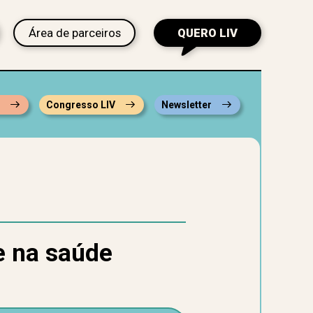
Área de parceiros
QUERO LIV
s
Congresso LIV
Newsletter
e na saúde