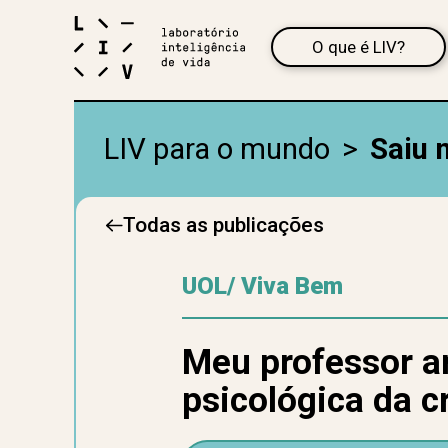
O que é LIV?
LIV para o mundo
>
Saiu 
Todas as publicações
UOL/ Viva Bem
Meu professor a
psicológica da c