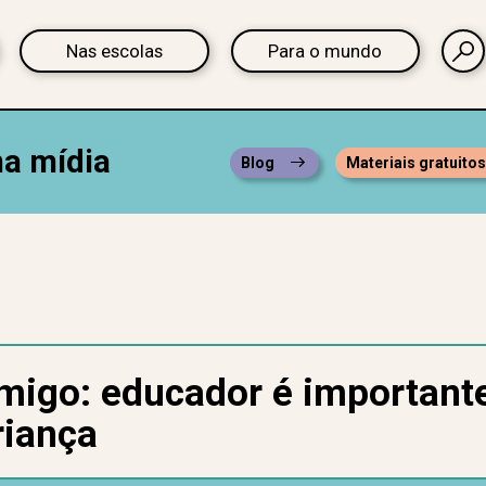
Nas escolas
Para o mundo
na mídia
Blog
Materiais gratuito
migo: educador é important
riança