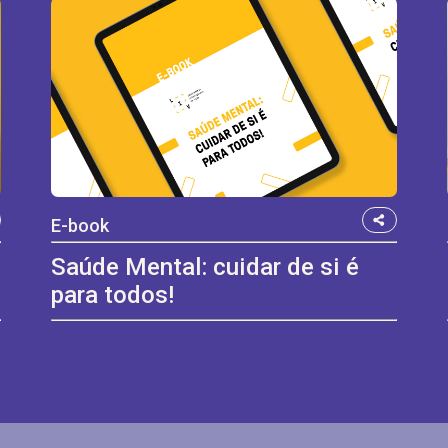
E-book
Saúde Mental: cuidar de si é
para todos!