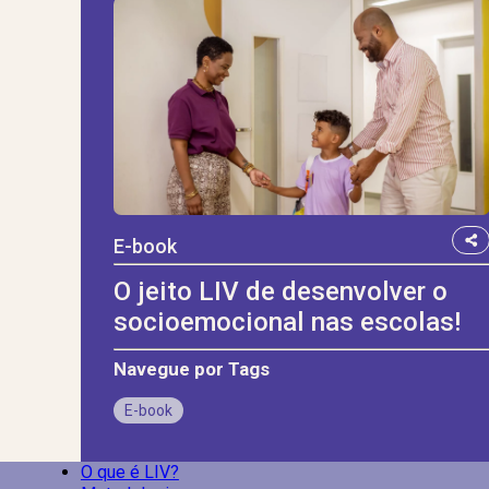
E-book
O jeito LIV de desenvolver o
socioemocional nas escolas!
Navegue por Tags
E-book
O que é LIV?