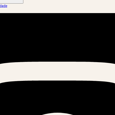
idade
.