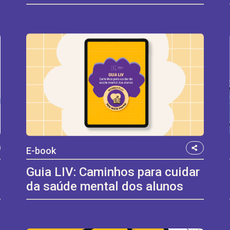
E-book
Guia LIV: Caminhos para cuidar
da saúde mental dos alunos