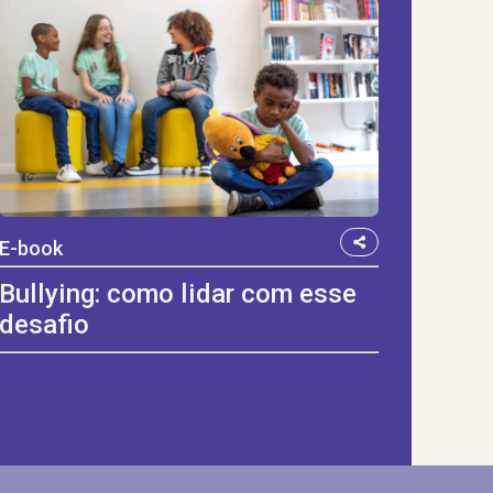
E-book
Bullying: como lidar com esse
desafio