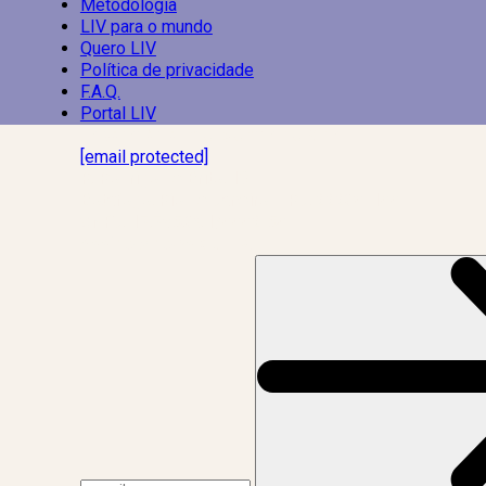
Metodologia
LIV para o mundo
Quero LIV
Política de privacidade
F.A.Q.
Portal LIV
Laboratório Inteligência de Vida
[email protected]
R. Rodrigo de Brito, 13
Botafogo, Rio de Janeiro – RJ, 22280-100
CNPJ: 17.765.891/0002-50
Assine a news do LIV!