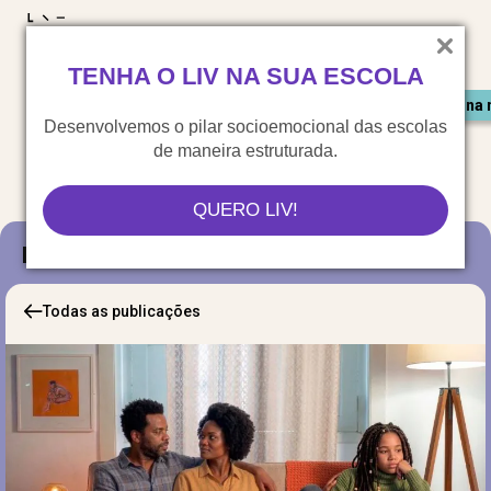
LIV para o mundo
TENHA O LIV NA SUA ESCOLA
Materiais gratuitos
Congresso LIV
Saiu na 
Desenvolvemos o pilar socioemocional das escolas
de maneira estruturada.
QUERO LIV!
Blog
Todas as publicações