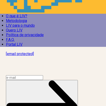
O que é LIV?
Metodologia
LIV para o mundo
Quero LIV
Política de privacidade
F.A.Q.
Portal LIV
Laboratório Inteligência de Vida
[email protected]
R. Rodrigo de Brito, 13
Botafogo, Rio de Janeiro – RJ, 22280-100
CNPJ: 17.765.891/0002-50
Assine a news do LIV!