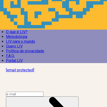
O que é LIV?
Metodologia
LIV para o mundo
Quero LIV
Política de privacidade
F.A.Q.
Portal LIV
Laboratório Inteligência de Vida
[email protected]
R. Rodrigo de Brito, 13
Botafogo, Rio de Janeiro – RJ, 22280-100
CNPJ: 17.765.891/0002-50
Assine a news do LIV!