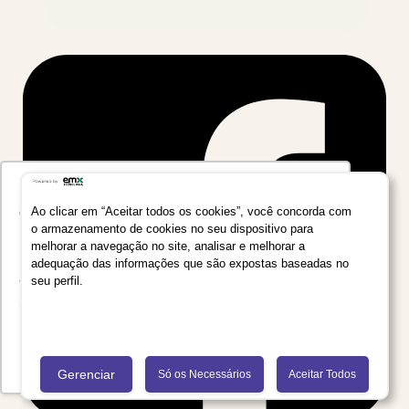
Utilizamos seus dados para oferecer uma
experiência mais relevante ao analisar e
Ao clicar em “Aceitar todos os cookies”, você concorda com
o armazenamento de cookies no seu dispositivo para
personalizar conteúdos e anúncios em nossa
melhorar a navegação no site, analisar e melhorar a
plataforma e em serviços de terceiros. Consulte
adequação das informações que são expostas baseadas no
a Política de Privacidade de Dados do Grupo
seu perfil.
Salta Educação clicando no link
Saiba mais
Recusar Cookies
Aceitar Cookies
Gerenciar
Só os Necessários
Aceitar Todos