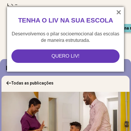
LIV para o mundo
TENHA O LIV NA SUA ESCOLA
Materiais gratuitos
Congresso LIV
Saiu na 
Desenvolvemos o pilar socioemocional das escolas
de maneira estruturada.
QUERO LIV!
Blog
Todas as publicações