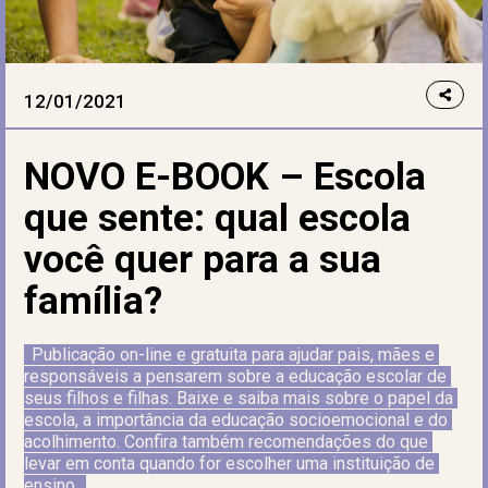
12/01/2021
NOVO E-BOOK – Escola
que sente: qual escola
você quer para a sua
família?
Publicação on-line e gratuita para ajudar pais, mães e 
responsáveis a pensarem sobre a educação escolar de 
seus filhos e filhas. Baixe e saiba mais sobre o papel da 
escola, a importância da educação socioemocional e do 
acolhimento. Confira também recomendações do que 
levar em conta quando for escolher uma instituição de 
ensino.