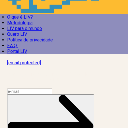
O que é LIV?
Metodologia
LIV para o mundo
Quero LIV
Política de privacidade
F.A.Q.
Portal LIV
Laboratório Inteligência de Vida
[email protected]
R. Rodrigo de Brito, 13
Botafogo, Rio de Janeiro – RJ, 22280-100
CNPJ: 17.765.891/0002-50
Assine a news do LIV!