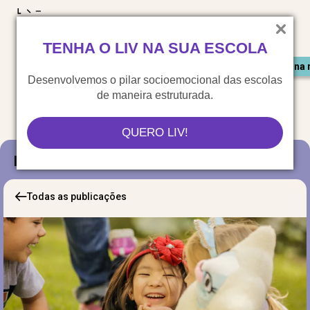
LIV para o mundo
TENHA O LIV NA SUA ESCOLA
Materiais gratuitos
Congresso LIV
Saiu na 
Desenvolvemos o pilar socioemocional das escolas
de maneira estruturada.
QUERO LIV!
Blog
Todas as publicações