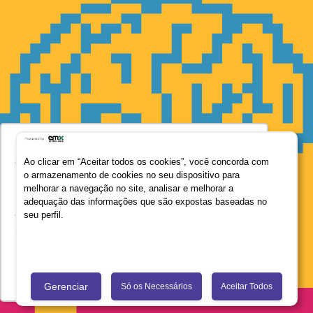
Utilizamos seus dados para oferecer uma
experiência mais relevante ao analisar e
Ao clicar em “Aceitar todos os cookies”, você concorda com
o armazenamento de cookies no seu dispositivo para
personalizar conteúdos e anúncios em nossa
melhorar a navegação no site, analisar e melhorar a
plataforma e em serviços de terceiros. Consulte
adequação das informações que são expostas baseadas no
a Política de Privacidade de Dados do Grupo
seu perfil.
Salta Educação clicando no link
Saiba mais
LIV: O PROGRAMA BRASILEIRO QUE É REFERÊNCIA EM
EDUCAÇÃO SOCIOEMOCIONAL
Recusar Cookies
Aceitar Cookies
Gerenciar
Só os Necessários
Aceitar Todos