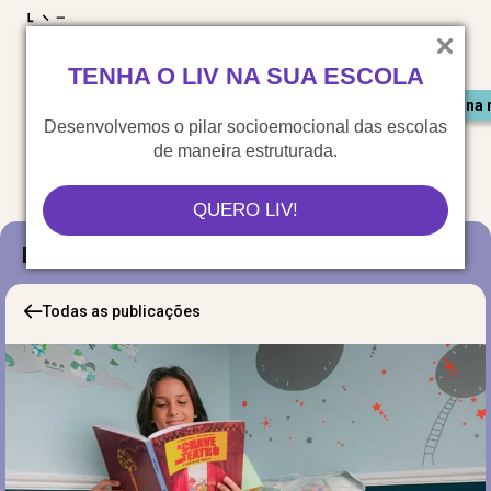
LIV para o mundo
TENHA O LIV NA SUA ESCOLA
Materiais gratuitos
Congresso LIV
Saiu na 
Desenvolvemos o pilar socioemocional das escolas
de maneira estruturada.
QUERO LIV!
Blog
Todas as publicações