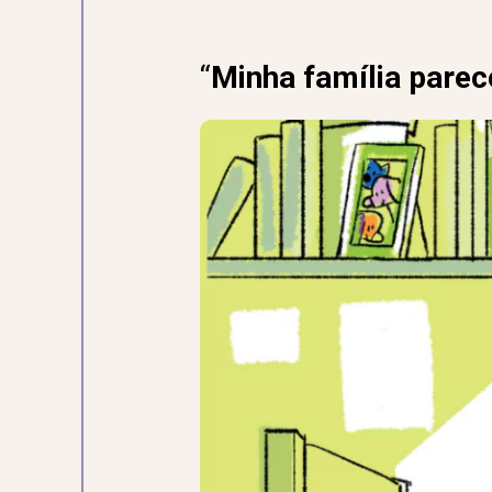
“
Minha família parec