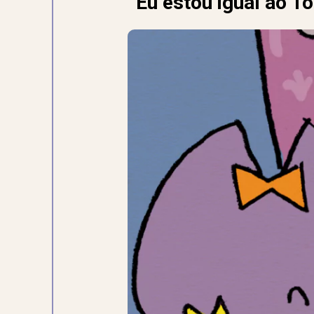
“Eu estou igual ao T