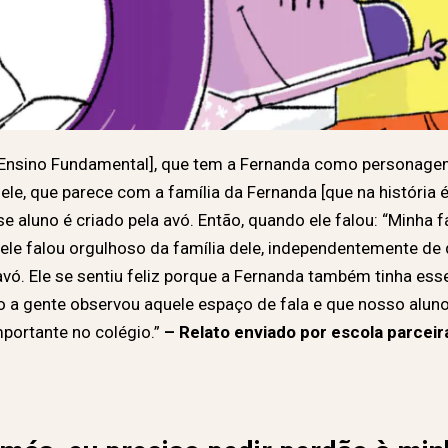
 Ensino Fundamental], que tem a Fernanda como personagem
ele, que parece com a família da Fernanda [que na história é
e aluno é criado pela avó. Então, quando ele falou: “Minha f
ele falou orgulhoso da família dele, independentemente de 
 avó. Ele se sentiu feliz porque a Fernanda também tinha es
o a gente observou aquele espaço de fala e que nosso alun
importante no colégio.”
– Relato enviado por escola parceir