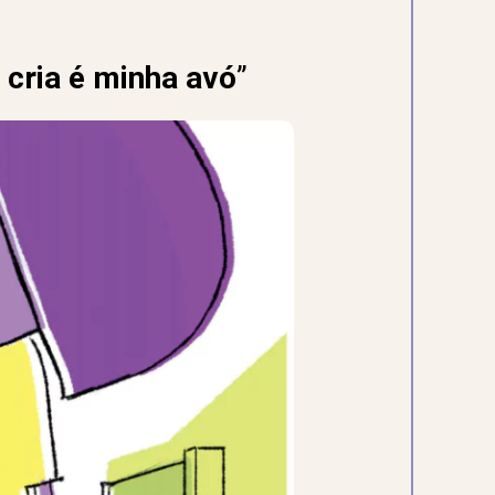
 cria é minha avó
”