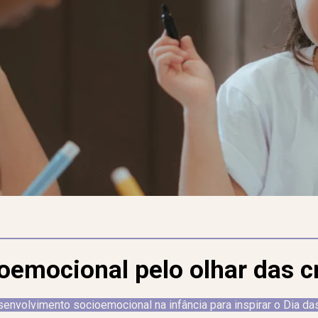
oemocional pelo olhar das c
envolvimento socioemocional na infância para inspirar o Dia da