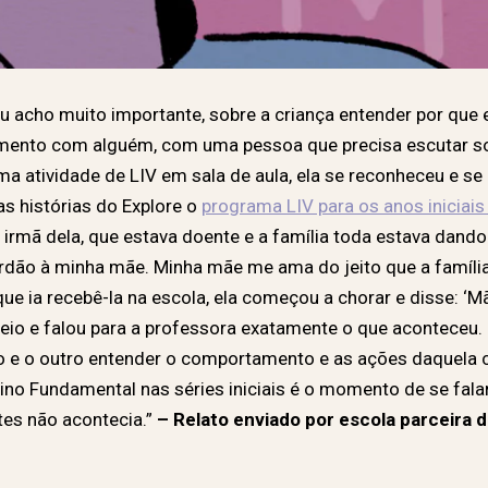
u acho muito importante, sobre a criança entender por que 
timento com alguém, com uma pessoa que precisa escutar so
ma atividade de LIV em sala de aula, ela se reconheceu e s
s histórias do Explore o
programa LIV para os anos iniciais
rmã dela, que estava doente e a família toda estava dando 
perdão à minha mãe. Minha mãe me ama do jeito que a famíl
e ia recebê-la na escola, ela começou a chorar e disse: ‘Mã
veio e falou para a professora exatamente o que aconteceu
to e o outro entender o comportamento e as ações daquela 
sino Fundamental nas séries iniciais é o momento de se fa
tes não acontecia.”
– Relato enviado por escola parceira d