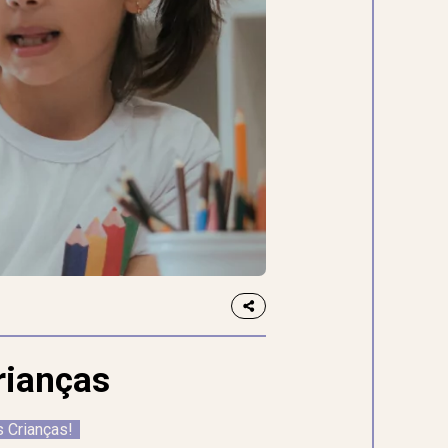
rianças
s Crianças!