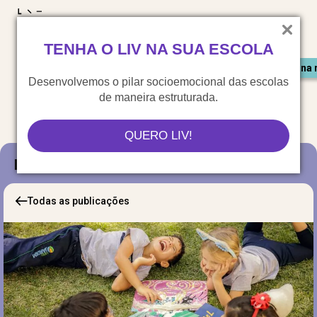
LIV para o mundo
TENHA O LIV NA SUA ESCOLA
Materiais gratuitos
Congresso LIV
Saiu na 
Desenvolvemos o pilar socioemocional das escolas
de maneira estruturada.
QUERO LIV!
Blog
Todas as publicações