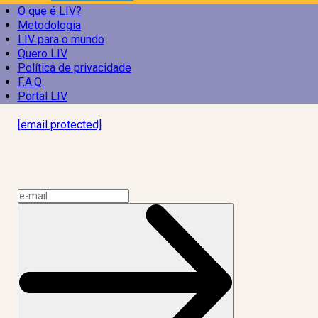
O que é LIV?
Metodologia
LIV para o mundo
Quero LIV
Política de privacidade
F.A.Q.
Portal LIV
Laboratório Inteligência de Vida
[email protected]
R. Rodrigo de Brito, 13
Botafogo, Rio de Janeiro – RJ, 22280-100
CNPJ: 17.765.891/0002-50
Assine a news do LIV!