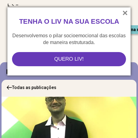
LIV para o mundo
TENHA O LIV NA SUA ESCOLA
Materiais gratuitos
Congresso LIV
Saiu na 
Desenvolvemos o pilar socioemocional das escolas
de maneira estruturada.
QUERO LIV!
Blog
Todas as publicações