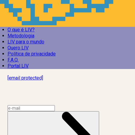
O que é LIV?
Metodologia
LIV para o mundo
Quero LIV
Política de privacidade
F.A.Q.
Portal LIV
Laboratório Inteligência de Vida
[email protected]
R. Rodrigo de Brito, 13
Botafogo, Rio de Janeiro – RJ, 22280-100
CNPJ: 17.765.891/0002-50
Assine a news do LIV!