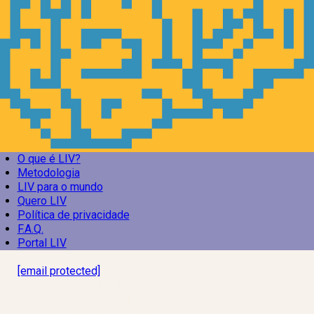
O que é LIV?
Metodologia
LIV para o mundo
Quero LIV
Política de privacidade
F.A.Q.
Portal LIV
Laboratório Inteligência de Vida
[email protected]
R. Rodrigo de Brito, 13
Botafogo, Rio de Janeiro – RJ, 22280-100
CNPJ: 17.765.891/0002-50