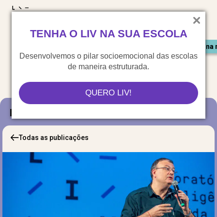
LIV para o mundo
TENHA O LIV NA SUA ESCOLA
Materiais gratuitos
Congresso LIV
Saiu na 
Desenvolvemos o pilar socioemocional das escolas
de maneira estruturada.
QUERO LIV!
Blog
Todas as publicações