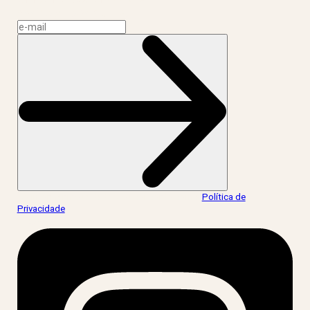
Assine a news do LIV!
Ao informar meus dados, eu concordo com a
Política de
Privacidade
.
acesse nossas redes: