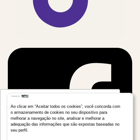
Utilizamos seus dados para oferecer uma
experiência mais relevante ao analisar e
Ao clicar em “Aceitar todos os cookies”, você concorda com
o armazenamento de cookies no seu dispositivo para
personalizar conteúdos e anúncios em nossa
melhorar a navegação no site, analisar e melhorar a
plataforma e em serviços de terceiros. Consulte
adequação das informações que são expostas baseadas no
a Política de Privacidade de Dados do Grupo
seu perfil.
Salta Educação clicando no link
Saiba mais