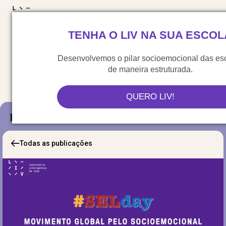
LIV para o mundo
TENHA O LIV NA SUA ESCOL
Materiais gratuitos
Congresso LIV
Saiu na 
Desenvolvemos o pilar socioemocional das es
de maneira estruturada.
QUERO LIV!
Blog
Todas as publicações