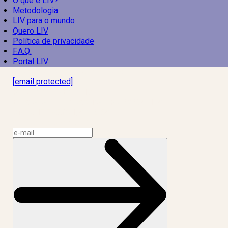
O que é LIV?
Metodologia
LIV para o mundo
Quero LIV
Política de privacidade
F.A.Q.
Portal LIV
Laboratório Inteligência de Vida
[email protected]
R. Rodrigo de Brito, 13
Botafogo, Rio de Janeiro – RJ, 22280-100
CNPJ: 17.765.891/0002-50
Assine a news do LIV!