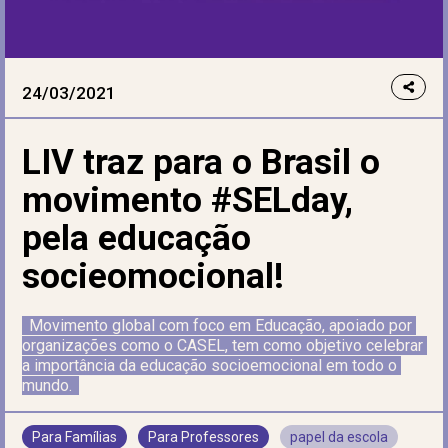
24/03/2021
LIV traz para o Brasil o
movimento #SELday,
pela educação
socieomocional!
Movimento global com foco em Educação, apoiado por 
organizações como o CASEL, tem como objetivo celebrar 
a importância da educação socioemocional em todo o 
mundo.
Para Famílias
Para Professores
papel da escola