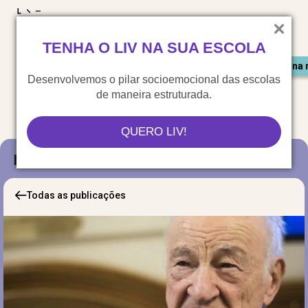
LIV para o mundo
TENHA O LIV NA SUA ESCOLA
Materiais gratuitos
Congresso LIV
Saiu na 
Desenvolvemos o pilar socioemocional das escolas
de maneira estruturada.
QUERO LIV!
Blog
Todas as publicações