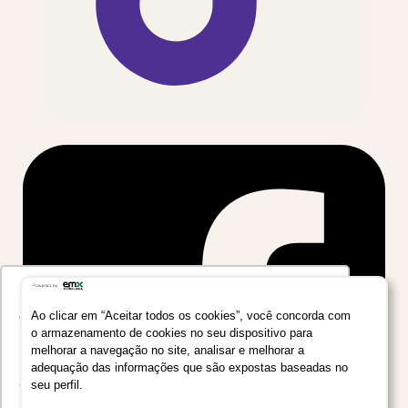
Utilizamos seus dados para oferecer uma
experiência mais relevante ao analisar e
Ao clicar em “Aceitar todos os cookies”, você concorda com
o armazenamento de cookies no seu dispositivo para
personalizar conteúdos e anúncios em nossa
melhorar a navegação no site, analisar e melhorar a
plataforma e em serviços de terceiros. Consulte
adequação das informações que são expostas baseadas no
a Política de Privacidade de Dados do Grupo
seu perfil.
Salta Educação clicando no link
Saiba mais