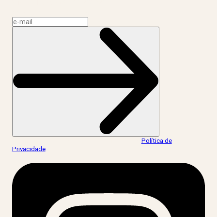
CNPJ: 17.765.891/0002-50
Assine a news do LIV!
Ao informar meus dados, eu concordo com a
Política de
Privacidade
.
acesse nossas redes: