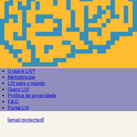
O que é LIV?
Metodologia
LIV para o mundo
Quero LIV
Política de privacidade
F.A.Q.
Portal LIV
Laboratório Inteligência de Vida
[email protected]
R. Rodrigo de Brito, 13
Botafogo, Rio de Janeiro – RJ, 22280-100