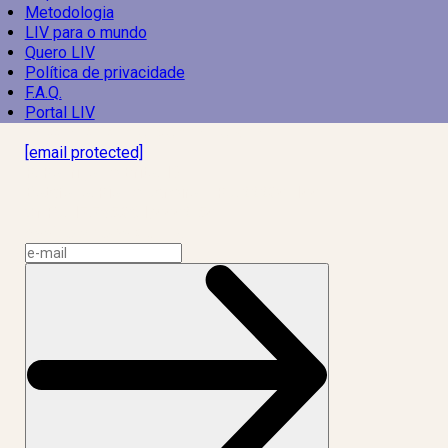
Metodologia
LIV para o mundo
Quero LIV
Política de privacidade
F.A.Q.
Portal LIV
Laboratório Inteligência de Vida
[email protected]
R. Rodrigo de Brito, 13
Botafogo, Rio de Janeiro – RJ, 22280-100
CNPJ: 17.765.891/0002-50
Assine a news do LIV!