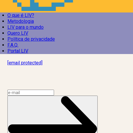
O que é LIV?
Metodologia
LIV para o mundo
Quero LIV
Política de privacidade
F.A.Q.
Portal LIV
Laboratório Inteligência de Vida
[email protected]
R. Rodrigo de Brito, 13
Botafogo, Rio de Janeiro – RJ, 22280-100
CNPJ: 17.765.891/0002-50
Assine a news do LIV!