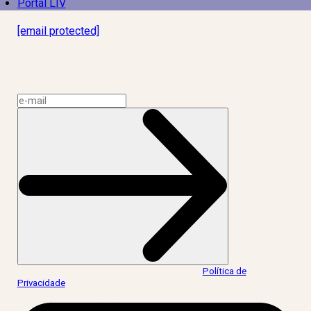
Portal LIV
Laboratório Inteligência de Vida
[email protected]
R. Rodrigo de Brito, 13
Botafogo, Rio de Janeiro – RJ, 22280-100
CNPJ: 17.765.891/0002-50
Assine a news do LIV!
Ao informar meus dados, eu concordo com a
Política de
Privacidade
.
acesse nossas redes: