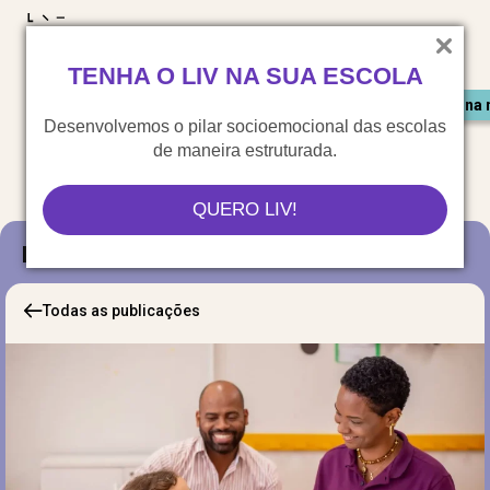
LIV para o mundo
TENHA O LIV NA SUA ESCOLA
Materiais gratuitos
Congresso LIV
Saiu na 
Desenvolvemos o pilar socioemocional das escolas
de maneira estruturada.
QUERO LIV!
Blog
Todas as publicações