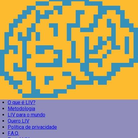
O que é LIV?
Metodologia
LIV para o mundo
Quero LIV
Política de privacidade
F.A.Q.