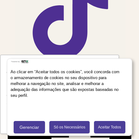
Utilizamos seus dados para oferecer uma
experiência mais relevante ao analisar e
Ao clicar em “Aceitar todos os cookies”, você concorda com
o armazenamento de cookies no seu dispositivo para
personalizar conteúdos e anúncios em nossa
melhorar a navegação no site, analisar e melhorar a
plataforma e em serviços de terceiros. Consulte
adequação das informações que são expostas baseadas no
a Política de Privacidade de Dados do Grupo
seu perfil.
Salta Educação clicando no link
Saiba mais
Recusar Cookies
Aceitar Cookies
Gerenciar
Só os Necessários
Aceitar Todos