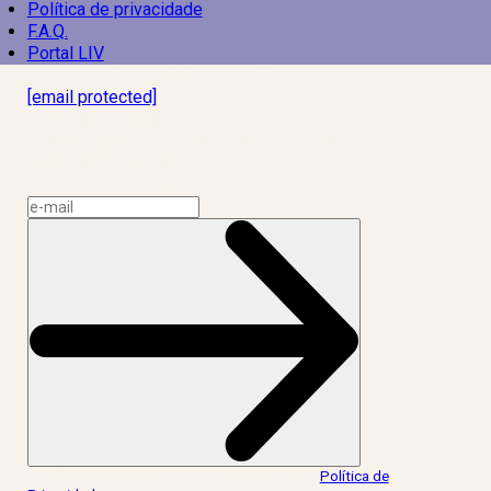
Política de privacidade
F.A.Q.
Portal LIV
Laboratório Inteligência de Vida
[email protected]
R. Rodrigo de Brito, 13
Botafogo, Rio de Janeiro – RJ, 22280-100
CNPJ: 17.765.891/0002-50
Assine a news do LIV!
Ao informar meus dados, eu concordo com a
Política de