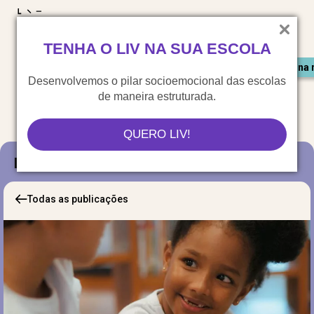
LIV para o mundo
TENHA O LIV NA SUA ESCOLA
Materiais gratuitos
Congresso LIV
Saiu na 
Desenvolvemos o pilar socioemocional das escolas
de maneira estruturada.
QUERO LIV!
Blog
Todas as publicações