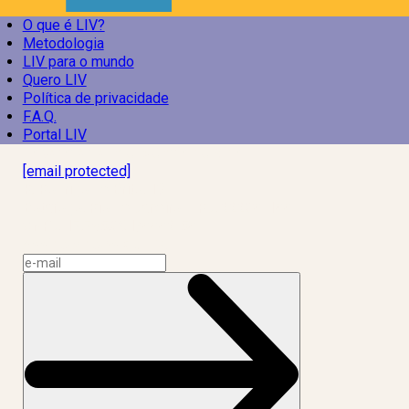
O que é LIV?
Metodologia
LIV para o mundo
Quero LIV
Política de privacidade
F.A.Q.
Portal LIV
Laboratório Inteligência de Vida
[email protected]
R. Rodrigo de Brito, 13
Botafogo, Rio de Janeiro – RJ, 22280-100
CNPJ: 17.765.891/0002-50
Assine a news do LIV!