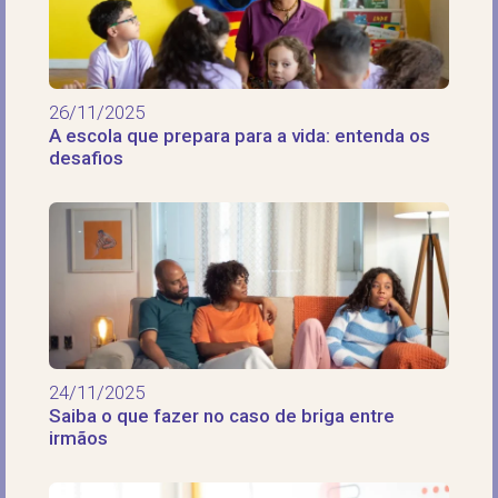
26/11/2025
A escola que prepara para a vida: entenda os
desafios
24/11/2025
Saiba o que fazer no caso de briga entre
irmãos