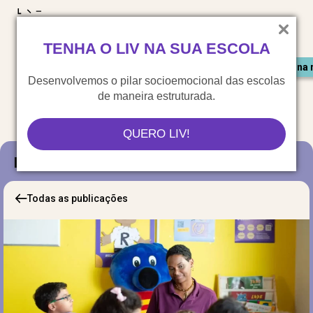
LIV para o mundo
TENHA O LIV NA SUA ESCOLA
Materiais gratuitos
Congresso LIV
Saiu na 
Desenvolvemos o pilar socioemocional das escolas
de maneira estruturada.
QUERO LIV!
Blog
Todas as publicações