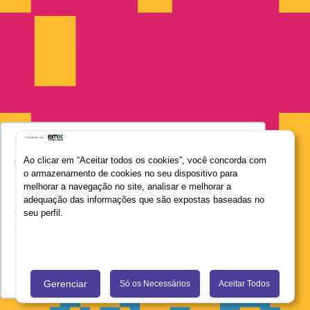
Utilizamos seus dados para oferecer uma
experiência mais relevante ao analisar e
Ao clicar em “Aceitar todos os cookies”, você concorda com
o armazenamento de cookies no seu dispositivo para
personalizar conteúdos e anúncios em nossa
melhorar a navegação no site, analisar e melhorar a
plataforma e em serviços de terceiros. Consulte
adequação das informações que são expostas baseadas no
a Política de Privacidade de Dados do Grupo
seu perfil.
Salta Educação clicando no link
Saiba mais
LIV: O PROGRAMA BRASILEIRO QUE É REFERÊNCIA EM
EDUCAÇÃO SOCIOEMOCIONAL
Recusar Cookies
Aceitar Cookies
Gerenciar
Só os Necessários
Aceitar Todos