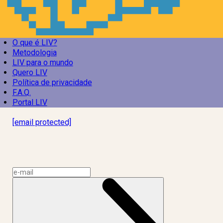
O que é LIV?
Metodologia
LIV para o mundo
Quero LIV
Política de privacidade
F.A.Q.
Portal LIV
Laboratório Inteligência de Vida
[email protected]
R. Rodrigo de Brito, 13
Botafogo, Rio de Janeiro – RJ, 22280-100
CNPJ: 17.765.891/0002-50
Assine a news do LIV!