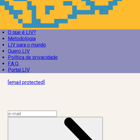
O que é LIV?
Metodologia
LIV para o mundo
Quero LIV
Política de privacidade
F.A.Q.
Portal LIV
Laboratório Inteligência de Vida
[email protected]
R. Rodrigo de Brito, 13
Botafogo, Rio de Janeiro – RJ, 22280-100
CNPJ: 17.765.891/0002-50
Assine a news do LIV!