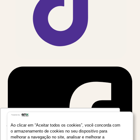
Utilizamos seus dados para oferecer uma
experiência mais relevante ao analisar e
Ao clicar em “Aceitar todos os cookies”, você concorda com
o armazenamento de cookies no seu dispositivo para
personalizar conteúdos e anúncios em nossa
melhorar a navegação no site, analisar e melhorar a