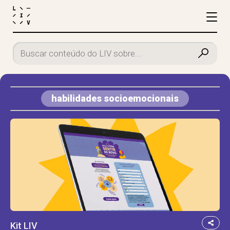
habilidades socioemocionais
Kit LIV