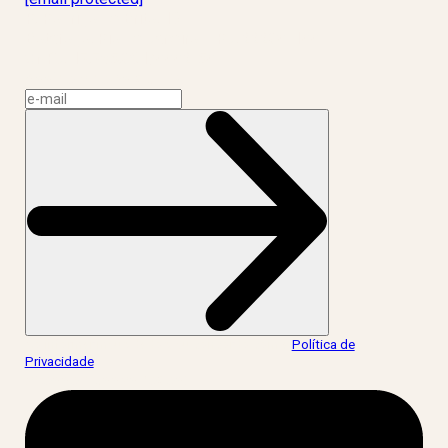
R. Rodrigo de Brito, 13
Botafogo, Rio de Janeiro – RJ, 22280-100
CNPJ: 17.765.891/0002-50
Assine a news do LIV!
Ao informar meus dados, eu concordo com a
Política de
Privacidade
.
acesse nossas redes: