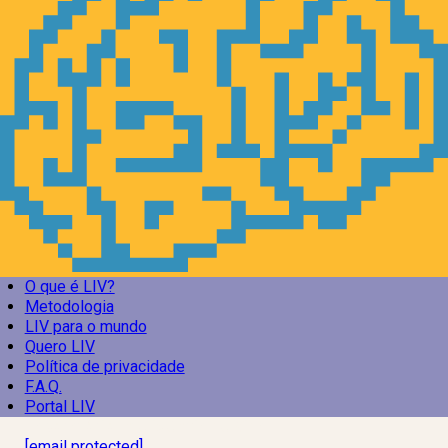
O que é LIV?
Metodologia
LIV para o mundo
Quero LIV
Política de privacidade
F.A.Q.
Portal LIV
Laboratório Inteligência de Vida
[email protected]