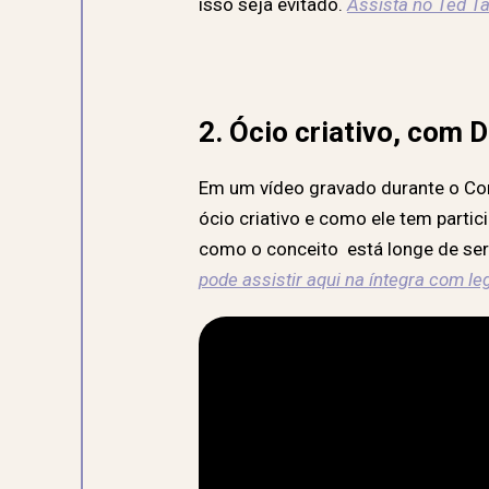
isso seja evitado.
Assista no Ted Ta
2. Ócio criativo, com
Em um vídeo gravado durante o Con
ócio criativo e como ele tem partici
como o conceito está longe de ser 
pode assistir aqui na íntegra com l