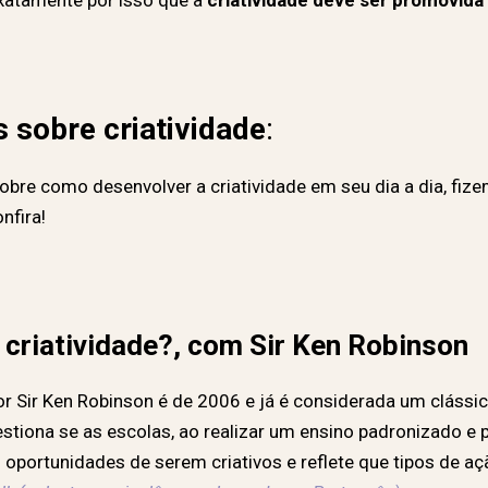
xatamente por isso que a
criatividade deve ser
promovida 
s sobre criatividade
:
obre como desenvolver a criatividade em seu dia a dia, fiz
nfira!
 criatividade?, com Sir Ken Robinson
or Sir Ken Robinson é de 2006 e já é considerada um clássi
uestiona se as escolas, ao realizar um ensino padronizado e
portunidades de serem criativos e reflete que tipos de aç