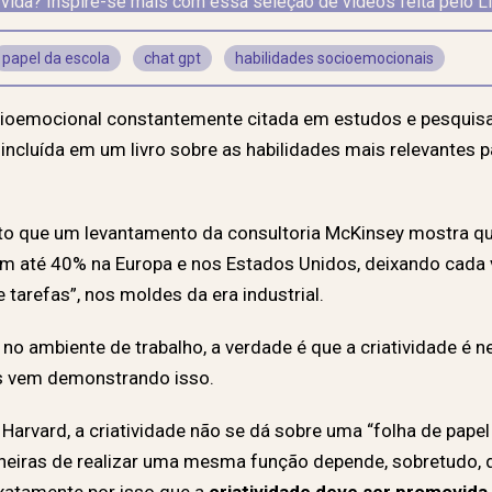
vida? Inspire-se mais com essa seleção de vídeos feita pelo L
papel da escola
chat gpt
habilidades socioemocionais
ocioemocional constantemente citada em estudos e pesquisa
incluída em um livro sobre as habilidades mais relevantes p
nto que um levantamento da consultoria McKinsey mostra qu
 em até 40% na Europa e nos Estados Unidos, deixando cad
 tarefas”, nos moldes da era industrial.
no ambiente de trabalho, a verdade é que a criatividade é
dos vem demonstrando isso.
Harvard, a criatividade não se dá sobre uma “folha de papel
eiras de realizar uma mesma função depende, sobretudo, d