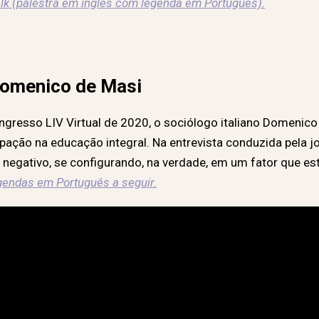
lk (palestra em inglês com legenda em Português).
 Domenico de Masi
gresso LIV Virtual de 2020, o sociólogo italiano Domenico 
pação na educação integral. Na entrevista conduzida pela jorn
negativo, se configurando, na verdade, em um fator que est
egendas em Português a seguir.