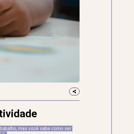
atividade
trabalho, mas você sabe como ser 