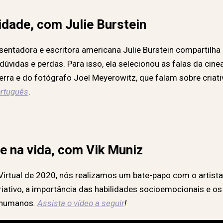
vidade, com Julie Burstein
esentadora e escritora americana Julie Burstein compartilh
dúvidas e perdas. Para isso, ela selecionou as falas da cinea
erra e do fotógrafo Joel Meyerowitz, que falam sobre criativ
ortuguês
.
 e na vida, com Vik Muniz
tual de 2020, nós realizamos um bate-papo com o artista p
riativo, a importância das habilidades socioemocionais e os
s humanos
.
Assista o vídeo a seguir
!